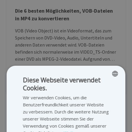
Die 6 besten Möglichkeiten, VOB-Dateien
in MP4 zu konvertieren
VOB (Video Object) ist ein Videoformat, das zum
Speichern von DVD-Video, Audio, Untertiteln und
anderen Daten verwendet wird. VOB-Dateien
befinden sich normalerweise im VIDEO_TS-Ordner
einer DVD als MPEG-2-Videodatei. Aufgrund von…
Diese Webseite verwendet
Weiter Lesen
Cookies.
ENGLISH
Wir verwenden Cookies, um die
GERMAN
Benutzerfreundlichkeit unserer Website
DUTCH
zu verbessern. Durch die weitere Nutzung
unserer Webseite stimmen Sie der
FRENCH
Verwendung von Cookies gemäß unserer