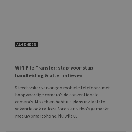
G
A
b
i
a
g
a
G
c
g
g
ALGEMEEN
o
d
w
g
n
Wifi File Transfer: stap-voor-stap
w
H
handleiding & alternatieven
i
p
e
Steeds vaker vervangen mobiele telefoons met
g
b
hoogwaardige camera’s de conventionele
e
camera’s. Misschien hebt u tijdens uw laatste
c
t
vakantie ook talloze foto’s en video’s gemaakt
d
a
met uw smartphone. Nu wilt u…
v
CookieScriptConsent
1 maand
D
CookieScript
g
blog.transferxl.com