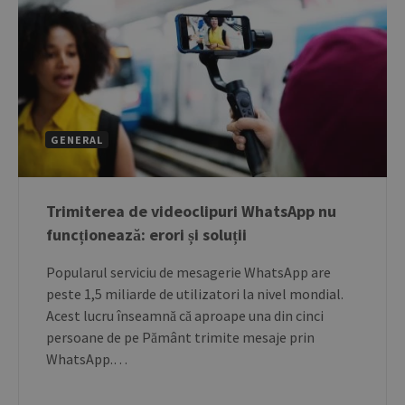
Univ
Analy
whic
signi
upda
Goog
mor
com
use
anal
serv
GENERAL
cook
used
dist
uniq
by a
Trimiterea de videoclipuri WhatsApp nu
a ra
gen
funcționează: erori și soluții
numb
clie
ident
Popularul serviciu de mesagerie WhatsApp are
is i
each
peste 1,5 miliarde de utilizatori la nivel mondial.
requ
Acest lucru înseamnă că aproape una din cinci
site
to c
persoane de pe Pământ trimite mesaje prin
visit
sess
WhatsApp.…
cam
data
sites
anal