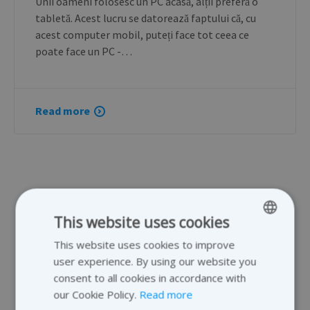
Unii oameni folosesc un PC acasă, alții preferă o
tabletă. Acest lucru se datorează faptului că, cu
acest computer mobil, puteți face tot ceea ce
poate face un PC -…
Read more
This website uses cookies
This website uses cookies to improve
ENGLISH
user experience. By using our website you
GERMAN
consent to all cookies in accordance with
DUTCH
our Cookie Policy.
Read more