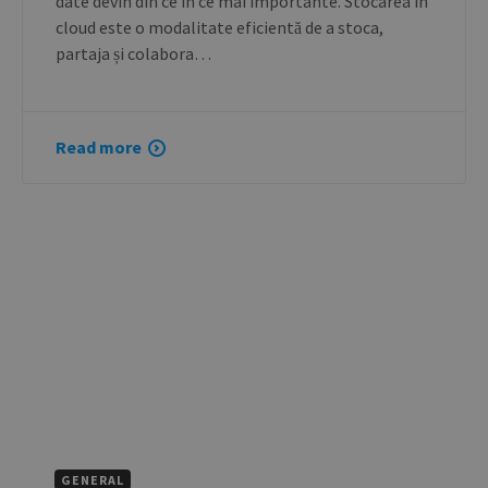
date devin din ce în ce mai importante. Stocarea în
cloud este o modalitate eficientă de a stoca,
partaja și colabora…
Read more
GENERAL