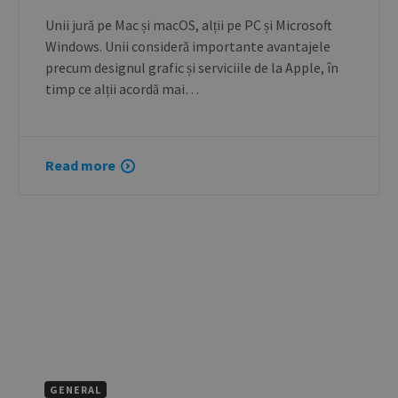
Google
Unii jură pe Mac și macOS, alții pe PC și Microsoft
Analytics to
persist
Windows. Unii consideră importante avantajele
session state.
precum designul grafic și serviciile de la Apple, în
timp ce alții acordă mai…
Read more
GENERAL