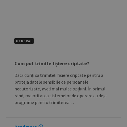
GENERAL
Cum pot trimite fișiere criptate?
Dacă doriți să trimiteți fișiere criptate pentru a
proteja datele sensibile de persoanele
neautorizate, aveți mai multe opțiuni. În primul
rând, majoritatea sistemelor de operare au deja
programe pentru trimiterea…
Read more