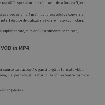
rapidă, în special atunci când aveți de-a face cu fișiere
tea video originală în timpul procesului de conversie.
nterfață ușor de utilizat și să ofere instrucțiuni clare.
ii suplimentare, cum ar fi instrumente de editare,
a VOB în MP4
n-source care acceptă o gamă largă de formate video,
 media, VLC permite utilizatorilor să convertească formate
„Media” (Media)