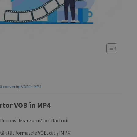
ă convertiți VOB în MP4
ertor VOB în MP4
 în considerare următorii factori:
tă atât formatele VOB, cât și MP4.