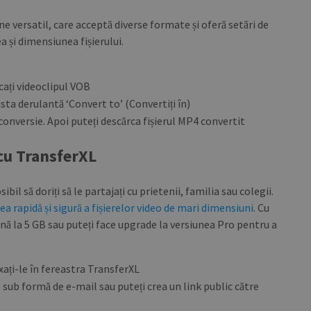
e versatil, care acceptă diverse formate și oferă setări de
a și dimensiunea fișierului.
ărcați videoclipul VOB
ista derulantă ‘Convert to’ (Convertiți în)
 conversie. Apoi puteți descărca fișierul MP4 convertit
 cu TransferXL
bil să doriți să le partajați cu prietenii, familia sau colegii.
ea rapidă și sigură a fișierelor video de mari dimensiuni
. Cu
nă la 5 GB sau puteți face upgrade la versiunea Pro pentru a
fixați-le în fereastra TransferXL
e sub formă de e-mail sau puteți crea un link public către