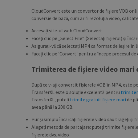
CloudConvert este un convertor de fișiere VOB onlin
conversie de bază, cum ar fi rezoluția video, calitate
Accesați site-ul web CloudConvert
Faceți clic pe „Select File” (Selectați fișierul) și înc
Asigurați-vă că selectați MP4 ca format de ieșire în l
Faceți clic pe ‘Convert’ pentru a începe procesul de
Trimiterea de fișiere video mari
După ce v-ați convertit fișierele VOB în MP4, este posi
TransferXL este o soluție excelentă pentru
trimiter
TransferXL, puteți
trimite gratuit fișiere mari
de pâ
avea până la 200 GB.
Pur și simplu încărcați fișierele video sau trageți și 
Alegeți metoda de partajare: puteți trimite fișierel
fișierele dvs. video