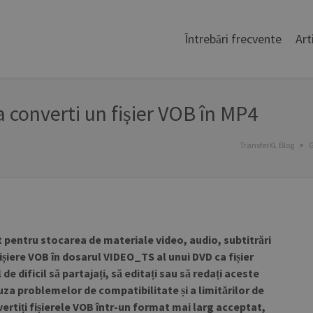
Întrebări frecvente
Art
 converti un fișier VOB în MP4
TransferXL Blog
>
G
 pentru stocarea de materiale video, audio, subtitrări
fișiere VOB în dosarul VIDEO_TS al unui DVD ca fișier
e dificil să partajați, să editați sau să redați aceste
auza problemelor de compatibilitate și a limitărilor de
ertiți fișierele VOB într-un format mai larg acceptat,