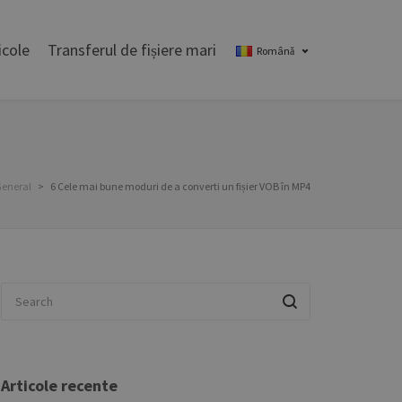
icole
Transferul de fișiere mari
Română
eneral
>
6 Cele mai bune moduri de a converti un fișier VOB în MP4
Articole recente