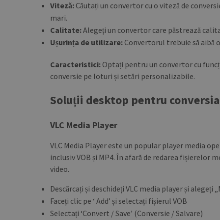
Viteză:
Căutați un convertor cu o viteză de conversie 
mari.
Calitate:
Alegeți un convertor care păstrează calita
Ușurința de utilizare:
Convertorul trebuie să aibă o i
Caracteristici:
Optați pentru un convertor cu funcț
conversie pe loturi și setări personalizabile.
Soluții desktop pentru conversi
VLC Media Player
VLC Media Player este un popular player media ope
inclusiv VOB și MP4. În afară de redarea fișierelor
video.
Descărcați și deschideți VLC media player și alegeți 
Faceți clic pe ‘ Add’ și selectați fișierul VOB
Selectați ‘Convert / Save’ (Conversie / Salvare)