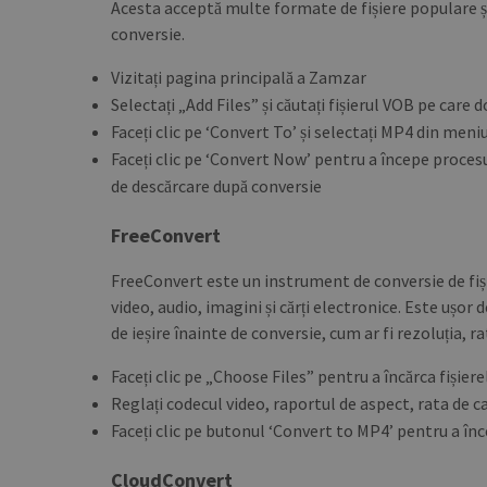
Acesta acceptă multe formate de fișiere populare ș
conversie.
NAME
NAME
Vizitați pagina principală a Zamzar
pll_language
Selectați „Add Files” și căutați fișierul VOB pe care dor
_ga_BX9T8NP35L
Faceți clic pe ‘Convert To’ și selectați MP4 din meni
Faceți clic pe ‘Convert Now’ pentru a începe procesu
de descărcare după conversie
FreeConvert
FreeConvert este un instrument de conversie de fiși
video, audio, imagini și cărți electronice. Este ușor 
de ieșire înainte de conversie, cum ar fi rezoluția, ra
Faceți clic pe „Choose Files” pentru a încărca fișier
Reglați codecul video, raportul de aspect, rata de ca
Faceți clic pe butonul ‘Convert to MP4’ pentru a în
CloudConvert