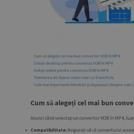
Cum să alegeți cel mai bun convertor VOB în MP4
Soluții desktop pentru conversia VOB în MP4
Soluții online pentru conversia VOB în MP4
Trimiterea de fișiere video mari cu TransferXL
Cele mai importante întrebări și răspunsuri despre cum s
Cum să alegeți cel mai bun conv
Atunci când selectați un convertor VOB în MP4, luați
Compatibilitate:
Asigurați-vă că convertorul accep