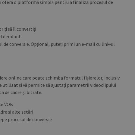
i oferă o platformă simplă pentru a finaliza procesul de
PROVIDER / DOMAIN
EXPIRATION
DESCRIPTION
PROVIDER /
EXPIRATION
DESCRIPTION
1 year
To store language setti
WP SYNTEX S.? r.l.
DOMAIN
blog.transferxl.com
iți să îl convertiți
.transferxl.com
1 year 1
This cookie is used by Google Analytics to 
month
state.
ul derulant
l de conversie. Opțional, puteți primi un e-mail cu link-ul
ere online care poate schimba formatul fișierelor, inclusiv
de utilizat și vă permite să ajustați parametrii videoclipului
ta de cadre și bitrate.
ele VOB
dre și alte setări
cepe procesul de conversie