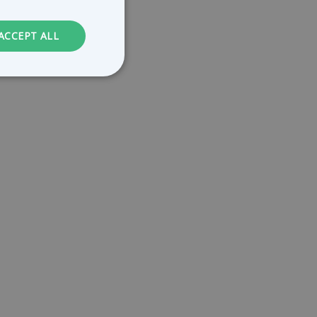
GERMAN
DUTCH
ACCEPT ALL
FRENCH
. The website cannot
le Universal
to Google's more
kie is used to
randomly generated
ed in each page
itor, session and
rts.
service to
ces. It is
banner to work