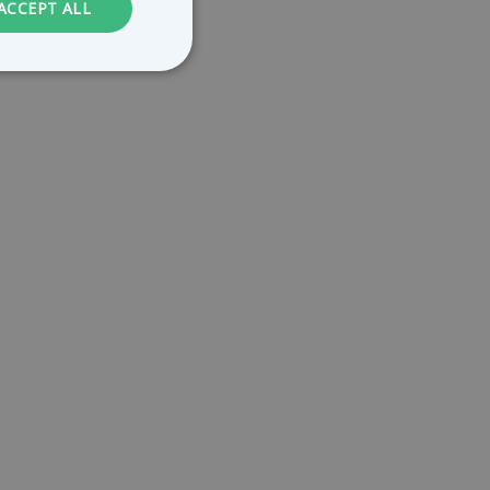
ACCEPT ALL
FRENCH
. The website cannot
le Universal
to Google's more
kie is used to
randomly generated
ed in each page
itor, session and
rts.
service to
ces. It is
banner to work