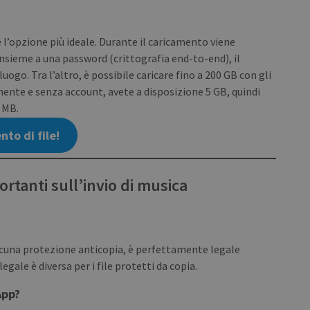
PROVIDER / DOMAIN
EXPIRATION
DESCRIPTION
PROVIDER /
EXPIRATION
DESCRIPTION
1 year
To store language setti
WP SYNTEX S.? r.l.
DOMAIN
blog.transferxl.com
l’opzione più ideale. Durante il caricamento viene
.transferxl.com
1 year 1
This cookie is used by Google Analytics to 
month
state.
 Insieme a una password (crittografia end-to-end), il
luogo. Tra l’altro, è possibile caricare fino a 200 GB con gli
nte e senza account, avete a disposizione 5 GB, quindi
i MB.
nto di file!
rtanti sull’invio di musica
 alcuna protezione anticopia, è perfettamente legale
egale è diversa per i file protetti da copia.
App?