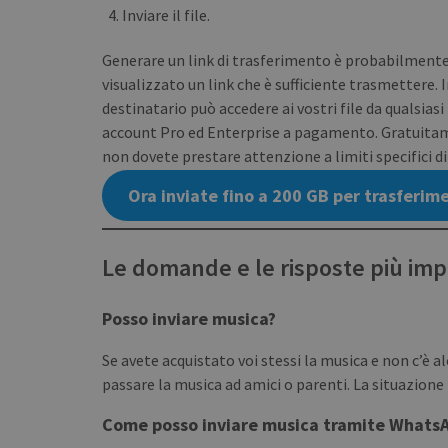
NAME
Inviare il file.
NAME
pll_language
Generare un link di trasferimento è probabilmente 
_ga_BX9T8NP35L
visualizzato un link che è sufficiente trasmettere.
destinatario può accedere ai vostri file da qualsiasi 
account Pro ed Enterprise a pagamento. Gratuitame
non dovete prestare attenzione a limiti specifici d
Ora inviate fino a 200 GB per trasferime
Le domande e le risposte più impo
Posso inviare musica?
Se avete acquistato voi stessi la musica e non c’è
passare la musica ad amici o parenti. La situazione l
Come posso inviare musica tramite Whats