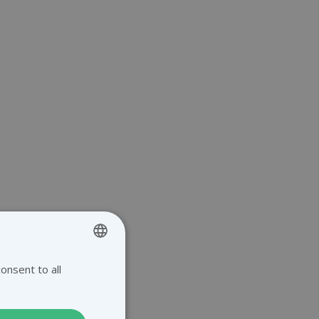
onsent to all
ENGLISH
GERMAN
DUTCH