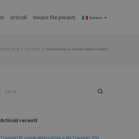
ti
Articoli
Inviare file pesanti
Italiano
nsferXL Blog
>
Generale
>
Inviare musica: è facile, legale e veloce
Articoli recenti
TransferXL come alternativa a WeTransfer: Più