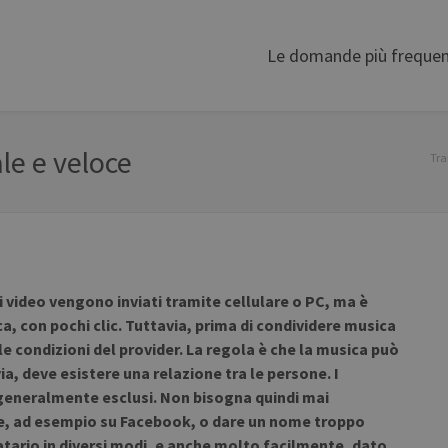
Le domande più frequen
ale e veloce
Tra
 i video vengono inviati tramite cellulare o PC, ma è
ca, con pochi clic. Tuttavia, prima di condividere musica
 le condizioni del provider. La regola è che la musica può
ia, deve esistere una relazione tra le persone. I
 generalmente esclusi. Non bisogna quindi mai
nte, ad esempio su Facebook, o dare un nome troppo
atario in diversi modi, e anche molto facilmente, dato