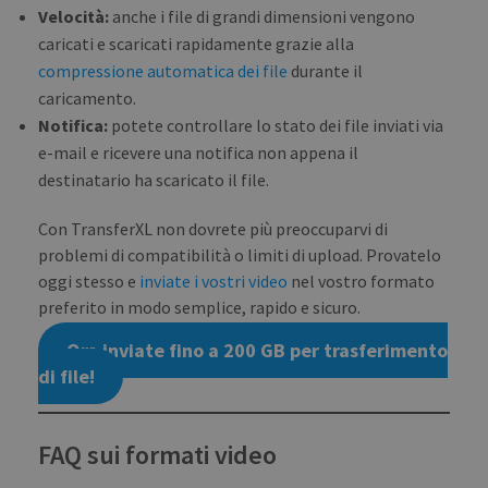
Velocità:
anche i file di grandi dimensioni vengono
bann
wor
caricati e scaricati rapidamente grazie alla
prop
compressione automatica dei file
durante il
caricamento.
Notifica:
potete controllare lo stato dei file inviati via
PROVIDER /
e-mail e ricevere una notifica non appena il
NAME
EXPIRATION
DESCRIPTIO
DOMAIN
PROVIDER /
NAME
EXPIRATION
DESCRIPTION
destinatario ha scaricato il file.
DOMAIN
pll_language
1 year
To store
WP SYNTEX S.? r.l.
language
blog.transferxl.com
_ga_BX9T8NP35L
.transferxl.com
1 year 1
This cookie
settings.
Con TransferXL non dovrete più preoccuparvi di
month
is used by
Google
problemi di compatibilità o limiti di upload. Provatelo
Analytics to
persist
oggi stesso e
inviate i vostri video
nel vostro formato
session state.
preferito in modo semplice, rapido e sicuro.
Ora inviate fino a 200 GB per trasferimento
di file!
FAQ sui formati video