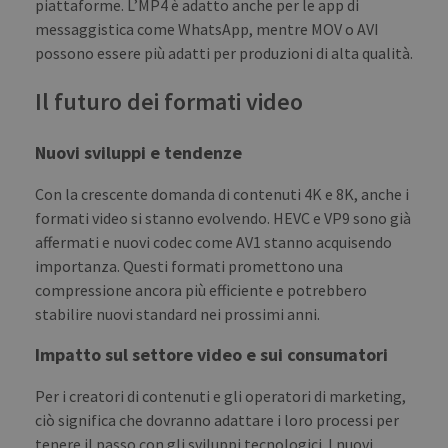
piattaforme. L’MP4 è adatto anche per le app di
Targeting
Functionality
messaggistica come WhatsApp, mentre MOV o AVI
Strictly necessary cookies allow core website
possono essere più adatti per produzioni di alta qualità.
functionality such as user login and account
management. The website cannot be used
properly without strictly necessary cookies.
Il futuro dei formati video
PROVIDER /
NAME
EXPIRATION
DES
DOMAIN
Nuovi sviluppi e tendenze
_ga
1 year 1
This
Google LLC
month
name
.transferxl.com
Con la crescente domanda di contenuti 4K e 8K, anche i
asso
with
formati video si stanno evolvendo. HEVC e VP9 sono già
Univ
Analy
affermati e nuovi codec come AV1 stanno acquisendo
whic
importanza. Questi formati promettono una
signi
upda
compressione ancora più efficiente e potrebbero
Goog
mor
stabilire nuovi standard nei prossimi anni.
com
use
anal
Impatto sul settore video e sui consumatori
serv
cook
used
Per i creatori di contenuti e gli operatori di marketing,
dist
ciò significa che dovranno adattare i loro processi per
uniq
by a
tenere il passo con gli sviluppi tecnologici. I nuovi
a ra