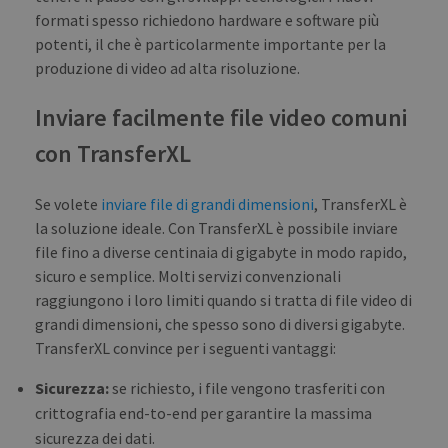
gen
formati spesso richiedono hardware e software più
numb
clie
potenti, il che è particolarmente importante per la
ident
produzione di video ad alta risoluzione.
is i
each
requ
Inviare facilmente file video comuni
site
to c
visit
con TransferXL
sess
cam
data
sites
Se volete
inviare file di grandi dimensioni
, TransferXL è
anal
repo
la soluzione ideale. Con TransferXL è possibile inviare
file fino a diverse centinaia di gigabyte in modo rapido,
CookieScriptConsent
1 month
This
CookieScript
is u
blog.transferxl.com
sicuro e semplice. Molti servizi convenzionali
Cook
Scri
raggiungono i loro limiti quando si tratta di file video di
serv
rem
grandi dimensioni, che spesso sono di diversi gigabyte.
visit
TransferXL convince per i seguenti vantaggi:
cook
cons
pref
Sicurezza:
se richiesto, i file vengono trasferiti con
It is
nece
crittografia end-to-end per garantire la massima
for 
Scri
sicurezza dei dati.
cook