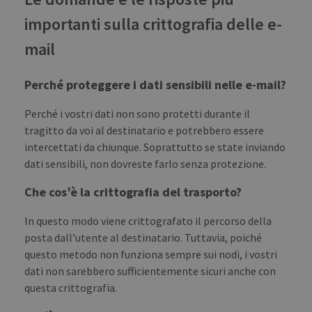
clie
ident
importanti sulla crittografia delle e-
is i
each
requ
mail
site
to c
visit
sess
Perché proteggere i dati sensibili nelle e-mail?
cam
data
sites
Perché i vostri dati non sono protetti durante il
anal
repo
tragitto da voi al destinatario e potrebbero essere
intercettati da chiunque. Soprattutto se state inviando
CookieScriptConsent
1 month
This
CookieScript
is u
blog.transferxl.com
dati sensibili, non dovreste farlo senza protezione.
Cook
Scri
serv
Che cos’è la crittografia del trasporto?
rem
visit
cook
In questo modo viene crittografato il percorso della
cons
pref
posta dall’utente al destinatario. Tuttavia, poiché
It is
questo metodo non funziona sempre sui nodi, i vostri
nece
for 
dati non sarebbero sufficientemente sicuri anche con
Scri
cook
questa crittografia.
bann
wor