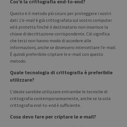
prop
Cos’è la crittografia end-to-end?
Questo è il metodo più sicuro per proteggere i vostri
dati. L’e-mail è già crittografata sul vostro computer
ed è protetta finché il destinatario non inserisce la
PROVIDER /
NAME
EXPIRATION
DESCRIPTIO
DOMAIN
PROVIDER /
chiave di decrittazione corrispondente. Ciò significa
NAME
EXPIRATION
DESCRIPTION
DOMAIN
pll_language
1 year
To store
WP SYNTEX S.? r.l.
che terzi non hanno modo di accedere alle
language
blog.transferxl.com
_ga_BX9T8NP35L
.transferxl.com
1 year 1
This cookie
informazioni, anche se dovessero intercettare l’e-mail.
settings.
month
is used by
Google
È quindi preferibile criptare le e-mail con questo
Analytics to
persist
metodo.
session state.
Quale tecnologia di crittografia è preferibile
utilizzare?
L’ideale sarebbe utilizzare entrambe le tecniche di
crittografia contemporaneamente, anche se la sola
crittografia end-to-end è sufficiente.
Cosa devo fare per criptare le e-mail?