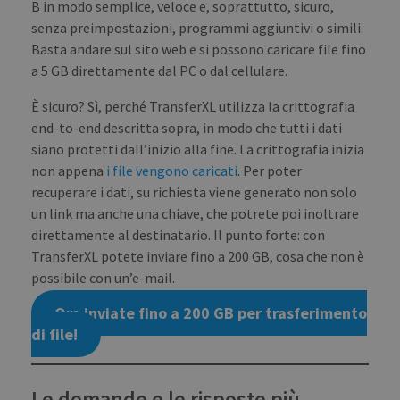
Strictly necessary cookies allow core website
B in modo semplice, veloce e, soprattutto, sicuro,
functionality such as user login and account
senza preimpostazioni, programmi aggiuntivi o simili.
management. The website cannot be used
properly without strictly necessary cookies.
Basta andare sul sito web e si possono caricare file fino
a 5 GB direttamente dal PC o dal cellulare.
PROVIDER /
NAME
EXPIRATION
DES
DOMAIN
È sicuro? Sì, perché TransferXL utilizza la crittografia
_ga
1 year 1
This
Google LLC
month
name
end-to-end descritta sopra, in modo che tutti i dati
.transferxl.com
asso
siano protetti dall’inizio alla fine. La crittografia inizia
with
Univ
non appena
i file vengono caricati
. Per poter
Analy
whic
recuperare i dati, su richiesta viene generato non solo
signi
un link ma anche una chiave, che potrete poi inoltrare
upda
Goog
direttamente al destinatario. Il punto forte: con
mor
com
TransferXL potete inviare fino a 200 GB, cosa che non è
use
anal
possibile con un’e-mail.
serv
cook
Ora inviate fino a 200 GB per trasferimento
used
dist
di file!
uniq
by a
a ra
gen
numb
Le domande e le risposte più