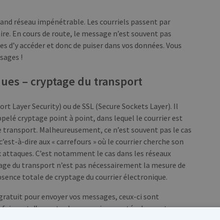
nd réseau impénétrable. Les courriels passent par
re. En cours de route, le message n’est souvent pas
es d’y accéder et donc de puiser dans vos données. Vous
sages !
ques – cryptage du transport
t Layer Security) ou de SSL (Secure Sockets Layer). Il
pelé cryptage point à point, dans lequel le courrier est
e transport. Malheureusement, ce n’est souvent pas le cas
’est-à-dire aux « carrefours » où le courrier cherche son
ux attaques. C’est notamment le cas dans les réseaux
tage du transport n’est pas nécessairement la mesure de
absence totale de cryptage du courrier électronique.
e gratuit pour envoyer vos messages, ceux-ci sont
 faire est d’accepter la connexion cryptée dans votre
pre programme de messagerie tel que Outlook ou