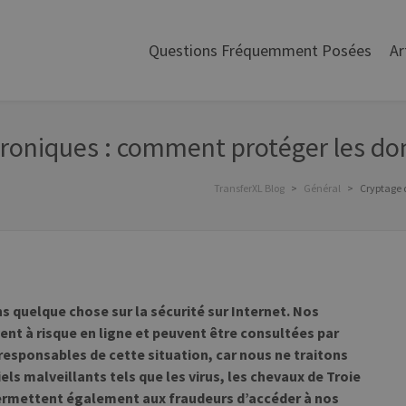
Questions Fréquemment Posées
Ar
troniques : comment protéger les do
TransferXL Blog
>
Général
>
Cryptage 
ns quelque chose sur la sécurité sur Internet. Nos
ent à risque en ligne et peuvent être consultées par
sponsables de cette situation, car nous ne traitons
els malveillants tels que les virus, les chevaux de Troie
ermettent également aux fraudeurs d’accéder à nos