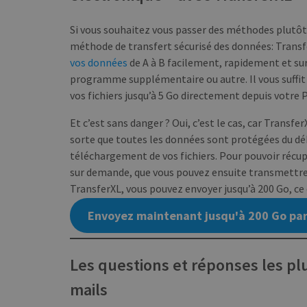
Si vous souhaitez vous passer des méthodes plutôt 
CookieScriptConse
méthode de transfert sécurisé des données: Transfer
vos données
de A à B facilement, rapidement et sur
programme supplémentaire ou autre. Il vous suffit 
vos fichiers jusqu’à 5 Go directement depuis votre
Et c’est sans danger ? Oui, c’est le cas, car Transfe
NOM
NOM
sorte que toutes les données sont protégées du déb
_ga_BX9T8NP35L
pll_language
téléchargement de vos fichiers. Pour pouvoir récup
sur demande, que vous pouvez ensuite transmettre d
TransferXL, vous pouvez envoyer jusqu’à 200 Go, ce q
Envoyez maintenant jusqu'à 200 Go par t
Les questions et réponses les pl
mails