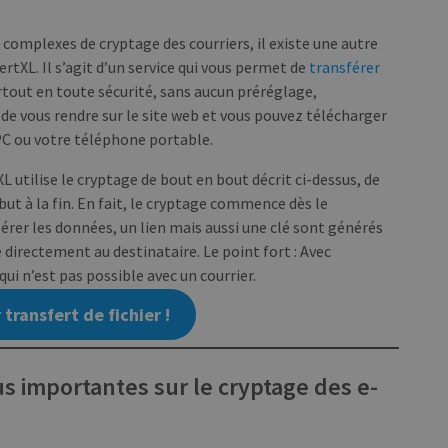
est inclus dans chaque demande de page d'
pour calculer les données de visiteur, de
campagne pour les rapports d'analyse du 
complexes de cryptage des courriers, il existe une autre
nt
1 mois
Ce cookie est utilisé par le service Cook
CookieScript
tXL. Il s’agit d’un service qui vous permet de
transférer
mémoriser les préférences de consentem
blog.transferxl.com
tout en toute sécurité, sans aucun préréglage,
en matière de cookies. Il est nécessaire 
cookies Cookie-Script.com fonctionne c
de vous rendre sur le site web et vous pouvez télécharger
 PC ou votre téléphone portable.
rXL utilise le cryptage de bout en bout décrit ci-dessus, de
/ DOMAINE
/ DOMAINE
EXPIRATION
EXPIRATION
DESCRIPTION
DESCRIPTION
ut à la fin. En fait, le cryptage commence dès le
.transferxl.com
1 an 1 mois
This cookie is used by Google Analytics to persis
1 an
Pour stocker les paramètres de l
WP SYNTEX S.? r.l.
blog.transferxl.com
érer les données, un lien mais aussi une clé sont générés
irectement au destinataire. Le point fort : Avec
ui n’est pas possible avec un courrier.
ransfert de fichier !
us importantes sur le cryptage des e-