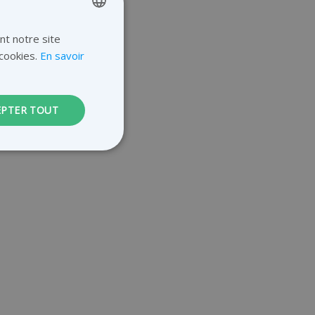
nt notre site
ENGLISH
cookies.
En savoir
GERMAN
DUTCH
EPTER TOUT
FRENCH
nnexion des
s strictement
versal Analytics -
vice d'analyse le
kie est utilisé
n attribuant un
ifiant client. Il