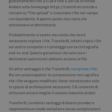
gratuitamente fino a 5 GB e fino a 200 GB in totale.
_ga
1 year 1
This
Google LLC
Andate sulla homepage https://transferxl.com/de e
month
name
.transferxl.com
asso
cliccate su “File upload” o trascinate i file nel campo
with
Univ
corrispondente. A questo punto non resta che
Analy
whic
selezionare un destinatario.
signi
upda
Probabilmente vi sarete resi conto che non è
Goog
mor
necessario criptare i file. TransferXL infatti cripta i file
com
use
sul vostro computer e li protegge con la crittografia
anal
serv
end-to-end. Questo garantisce che solo voi e i
cook
destinatari autorizzati abbiano accesso ai file.
used
dist
uniq
Un altro vantaggio è che TransferXL
comprime i file
.
by a
a ra
Ma non preoccupatevi: la compressione non significa
gen
numb
che i file vengano modificati. Viene ristrutturato solo
clie
lo spazio di archiviazione necessario. Ciò consente di
ident
is i
utilizzare ancora meglio il volume massimo di dati.
each
requ
site
TransferXL combina i vantaggi di diversi provider e
to c
visit
rappresenta un modo semplice e senza complicazioni
sess