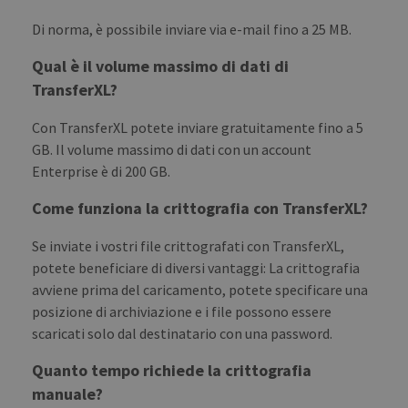
NAME
EXPIRATION
DESCRIPTION
DOMAIN
pll_language
1 year
To store
WP SYNTEX S.? r.l.
Di norma, è possibile inviare via e-mail fino a 25 MB.
language
blog.transferxl.com
_ga_BX9T8NP35L
.transferxl.com
1 year 1
This cookie
settings.
month
is used by
Google
Qual è il volume massimo di dati di
Analytics to
TransferXL?
persist
session state.
Con TransferXL potete inviare gratuitamente fino a 5
GB. Il volume massimo di dati con un account
Enterprise è di 200 GB.
Come funziona la crittografia con TransferXL?
Se inviate i vostri file crittografati con TransferXL,
potete beneficiare di diversi vantaggi: La crittografia
avviene prima del caricamento, potete specificare una
posizione di archiviazione e i file possono essere
scaricati solo dal destinatario con una password.
Quanto tempo richiede la crittografia
manuale?