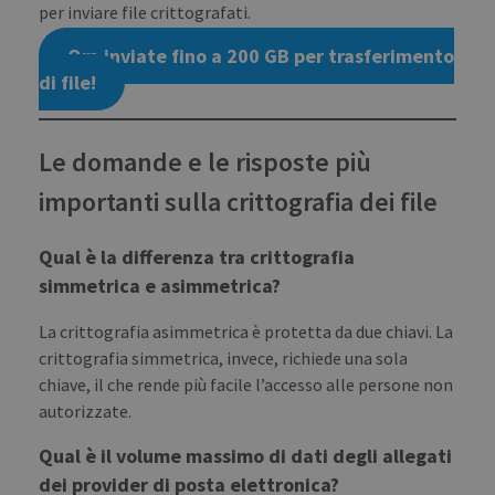
per inviare file crittografati.
cam
data
sites
Ora inviate fino a 200 GB per trasferimento
anal
repo
di file!
CookieScriptConsent
1 month
This
CookieScript
is u
blog.transferxl.com
Cook
Le domande e le risposte più
Scri
serv
rem
importanti sulla crittografia dei file
visit
cook
cons
pref
Qual è la differenza tra crittografia
It is
nece
simmetrica e asimmetrica?
for 
Scri
cook
La crittografia asimmetrica è protetta da due chiavi. La
bann
wor
crittografia simmetrica, invece, richiede una sola
prop
chiave, il che rende più facile l’accesso alle persone non
autorizzate.
Qual è il volume massimo di dati degli allegati
PROVIDER /
dei provider di posta elettronica?
NAME
EXPIRATION
DESCRIPTIO
DOMAIN
PROVIDER /