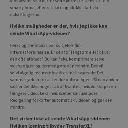
klokkeslæt skal derfor være korrekte. Genstart din
for 
Scri
smartphone, eller ret dato og klokkeslæt via
cook
bann
indstillingerne.
wor
prop
Hvilke muligheder er der, hvis jeg ikke kan
sende WhatsApp-videoer?
Først og fremmest bør du tjekke din
PROVIDER /
NAME
EXPIRATION
DESCRIPTIO
DOMAIN
PROVIDER /
internetforbindelse. Er den for langsom eller bliver
NAME
EXPIRATION
DESCRIPTION
DOMAIN
den ofte afbrudt? Du kan f.eks. komprimere selve
pll_language
1 year
To store
WP SYNTEX S.? r.l.
language
blog.transferxl.com
_ga_BX9T8NP35L
.transferxl.com
1 year 1
This cookie
videoen igen og dermed gøre den mindre. Det vil
settings.
month
is used by
selvfølgelig reducere kvaliteten tilsvarende. Det
Google
Analytics to
samme gælder for at ændre opløsningen. På den anden
persist
session state.
side er der ikke noget tab af kvalitet, hvis du klipper en
længere video, f.eks. hvis scener kan udelades.
Redigering forkorter automatisk videoen og gør den
mindre.
Det virker ikke at sende WhatsApp-videoer:
Hvilken løsning tilbyder TransferXL?