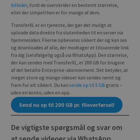
Strictly necessary
Performance
billeder
, fordi de overskrider en bestemt størrelse,
Targeting
Functionality
eller der simpelthen er for mange af dem.
Strictly necessary cookies allow core website
TransferXL er en tjeneste, der gør det muligt at
functionality such as user login and account
uploade data direkte fra slutenheden til en server via
management. The website cannot be used
properly without strictly necessary cookies.
hjemmesiden. Filerne opbevares sikkert der og kan ses
og downloades af alle, der modtager et tilsvarende link
PROVIDER /
NAME
EXPIRATION
DES
DOMAIN
fra dig (selvfølgelig også via WhatsApp). Den størrelse,
_ga
1 year 1
This
Google LLC
der kan sendes med TransferXL, er 200 GB for brugere
month
name
.transferxl.com
af det betalte Enterprise-abonnement. Det betyder, at
asso
with
meget store og mange videoer kan sendes nemt og
Univ
Analy
frem for alt sikkert. Du kan
sende op til 5 GB
gratis –
whic
uden en konto, uden en app.
signi
upda
Goog
Send nu op til 200 GB pr. filoverførsel!
mor
com
use
anal
serv
De vigtigste spørgsmål og svar om
cook
used
dist
at sende videoer via WhatsApp