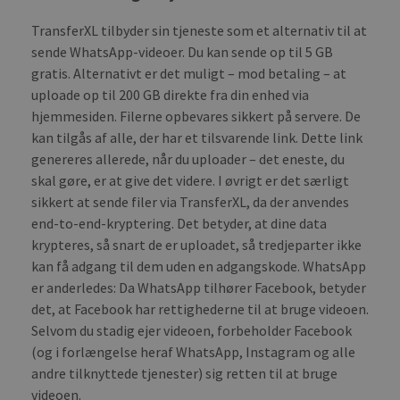
TransferXL tilbyder sin tjeneste som et alternativ til at
sende WhatsApp-videoer. Du kan sende op til 5 GB
gratis. Alternativt er det muligt – mod betaling – at
uploade op til 200 GB direkte fra din enhed via
hjemmesiden. Filerne opbevares sikkert på servere. De
kan tilgås af alle, der har et tilsvarende link. Dette link
genereres allerede, når du uploader – det eneste, du
skal gøre, er at give det videre. I øvrigt er det særligt
sikkert at sende filer via TransferXL, da der anvendes
end-to-end-kryptering. Det betyder, at dine data
krypteres, så snart de er uploadet, så tredjeparter ikke
kan få adgang til dem uden en adgangskode. WhatsApp
er anderledes: Da WhatsApp tilhører Facebook, betyder
det, at Facebook har rettighederne til at bruge videoen.
Selvom du stadig ejer videoen, forbeholder Facebook
(og i forlængelse heraf WhatsApp, Instagram og alle
andre tilknyttede tjenester) sig retten til at bruge
videoen.