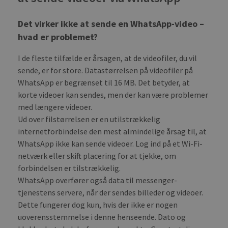
uniq
by a
a ra
gen
Det virker ikke at sende en WhatsApp-video –
numb
hvad er problemet?
clie
ident
is i
I de fleste tilfælde er årsagen, at de videofiler, du vil
each
requ
sende, er for store. Datastørrelsen på videofiler på
site
to c
WhatsApp er begrænset til 16 MB. Det betyder, at
visit
sess
korte videoer kan sendes, men der kan være problemer
cam
med længere videoer.
data
sites
Ud over filstørrelsen er en utilstrækkelig
anal
repo
internetforbindelse den mest almindelige årsag til, at
WhatsApp ikke kan sende videoer. Log ind på et Wi-Fi-
CookieScriptConsent
1 month
This
CookieScript
is u
blog.transferxl.com
netværk eller skift placering for at tjekke, om
Cook
Scri
forbindelsen er tilstrækkelig.
serv
rem
WhatsApp overfører også data til messenger-
visit
tjenestens servere, når der sendes billeder og videoer.
cook
cons
Dette fungerer dog kun, hvis der ikke er nogen
pref
It is
uoverensstemmelse i denne henseende. Dato og
nece