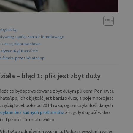
 zbyt duży
 aktywnego połączenia internetowego
odzina są nieprawidłowe
atywa: użyj TransferXL
ia filmów przez WhatsApp
ała – błąd 1: plik jest zbyt duży
a? Może to być spowodowane zbyt dużym plikiem. Ponieważ
atsApp, ich objętość jest bardzo duża, a pojemność jest
częścią Facebooka od 2014 roku, ograniczyła ilość danych
ysyłane bez żadnych problemów
. Z reguły długość wideo
 od jakości i formatu wideo.
B, WhatsApp odmówi ich wysłania. Podczas wysyłania wideo