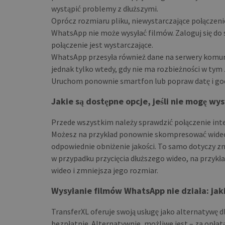
wystąpić problemy z dłuższymi.
Oprócz rozmiaru pliku, niewystarczające połączen
WhatsApp nie może wysyłać filmów. Zaloguj się do si
połączenie jest wystarczające.
WhatsApp przesyła również dane na serwery komuni
jednak tylko wtedy, gdy nie ma rozbieżności w tym
Uruchom ponownie smartfon lub popraw datę i god
Jakie są dostępne opcje, jeśli nie mogę w
Przede wszystkim należy sprawdzić połączenie int
Możesz na przykład ponownie skompresować wideo,
odpowiednie obniżenie jakości. To samo dotyczy zmi
w przypadku przycięcia dłuższego wideo, na przykł
wideo i zmniejsza jego rozmiar.
Wysyłanie filmów WhatsApp nie działa: jak
TransferXL oferuje swoją usługę jako alternatywę 
bezpłatnie. Alternatywnie, możliwe jest – za opłat