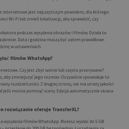
ie internetowe jest najczęstszym powodem, dla którego
eci Wi-Fi lub zmień lokalizację, aby sprawdzić, czy
katora podczas wysyłania obrazów i filmów. Działa to
 zakresie. Data i godzina muszą być zatem prawidłowe.
zinę w ustawieniach.
ysyłać filmów WhatsApp?
ernetowe. Czy jest zbyt wolne lub często przerywane?
 aby zmniejszyć jego rozmiar. Oczywiście spowoduje to
any rozdzielczości. Z drugiej strony, nie ma utraty jakości
ad jeśli można pominąć sceny. Edycja automatycznie skraca
ie rozwiązanie oferuje TransferXL?
dla wysyłania filmów WhatsApp. Możesz wysłać do 5 GB
ą – przesłanie do 200 GB bezpośrednio z urządzenia za