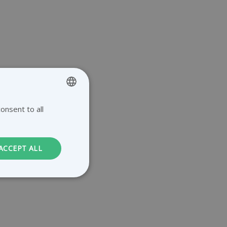
onsent to all
ENGLISH
GERMAN
DUTCH
ACCEPT ALL
FRENCH
. The website cannot