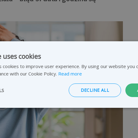
e uses cookies
 cookies to improve user experience. By using our website you c
ance with our Cookie Policy.
Read more
LS
DECLINE ALL
Strictly necessary
Performance
Targeting
Functionality
ookies allow core website functionality such as user login and account management
hout strictly necessary cookies.