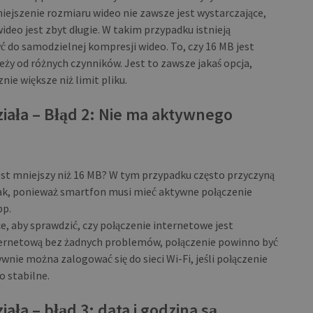
jszenie rozmiaru wideo nie zawsze jest wystarczające,
wideo jest zbyt długie. W takim przypadku istnieją
ć do samodzielnej kompresji wideo. To, czy 16 MB jest
ależy od różnych czynników. Jest to zawsze jakaś opcja,
nie większe niż limit pliku.
iała – Błąd 2: Nie ma aktywnego
st mniejszy niż 16 MB? W tym przypadku często przyczyną
 tak, ponieważ smartfon musi mieć aktywne połączenie
pp.
, aby sprawdzić, czy połączenie internetowe jest
nternetową bez żadnych problemów, połączenie powinno być
wnie można zalogować się do sieci Wi-Fi, jeśli połączenie
o stabilne.
ła – błąd 3: data i godzina są