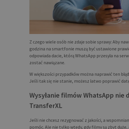
NAME
_ga
Z czego wiele osób nie zdaje sobie sprawy: Aby na
godzina na smartfonie muszą być ustawione prawid
CookieScriptConse
odpowiada dacie, którą WhatsApp przesyła na serwe
zostać nawiązane.
W większości przypadków można naprawić ten błą
Jeśli tak się nie stanie, możesz łatwo poprawić da
NAME
NAME
pll_language
Wysyłanie filmów WhatsApp nie dz
_ga_BX9T8NP35L
TransferXL
Jeśli nie chcesz rezygnować z jakości, a wspomniane
pomóc. Ale nie tylko wtedy, gdy filmy są zbyt duże