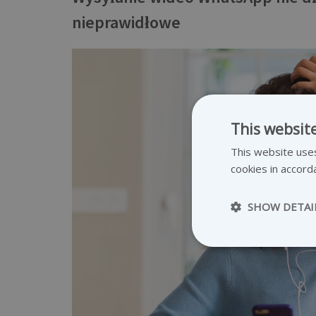
nieprawidłowe
This websit
This website uses
cookies in accord
SHOW DETAI
Strictly necessary c
be used properly wit