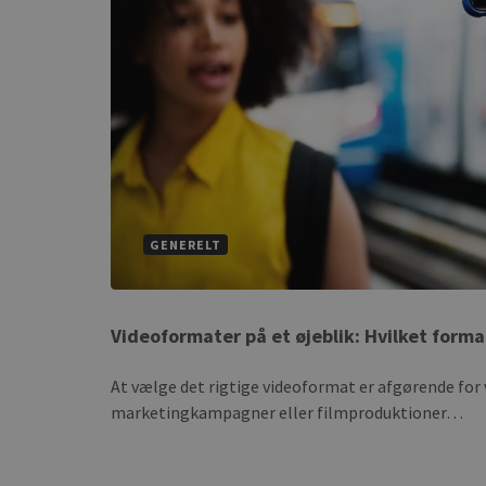
NAME
NAME
pll_language
_ga_BX9T8NP35L
GENERELT
Videoformater på et øjeblik: Hvilket forma
At vælge det rigtige videoformat er afgørende for 
marketingkampagner eller filmproduktioner…