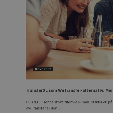
GENERELT
TransferXL som WeTransfer-alternativ: Mere
Hvis du vil sende store filer via e-mail, støder du
WeTransfer er den…