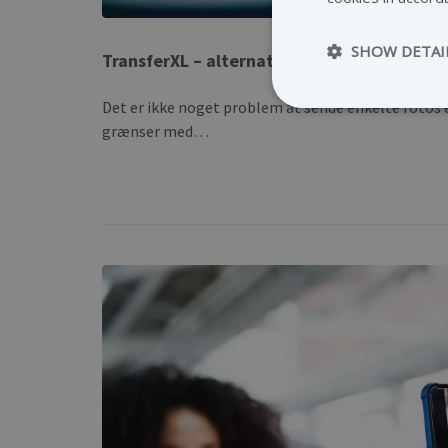
SHOW DETAI
TransferXL – alternativet til Dropbox
Det er ikke noget problem at sende enkelte fotos e
grænser med…
Strictly necessary c
be used properly wit
NAME
_ga
CookieScriptConse