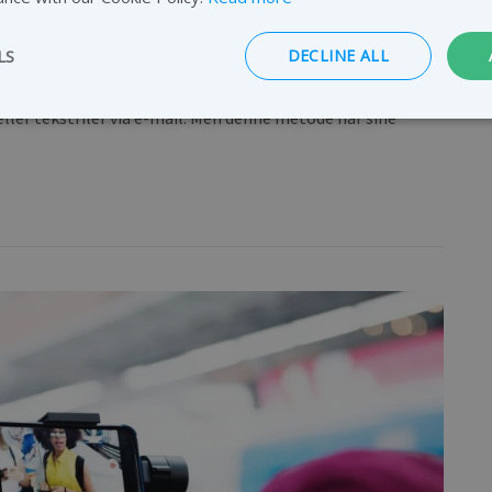
LS
DECLINE ALL
ller tekstfiler via e-mail. Men denne metode når sine
Strictly necessary
Performance
Targeting
Functionality
ookies allow core website functionality such as user login and account management
hout strictly necessary cookies.
PROVIDER /
EXPIRATION
DESCRIPTION
DOMAIN
1 year 1
This cookie name is associated with Goog
Google LLC
month
Analytics - which is a significant update 
.transferxl.com
commonly used analytics service. This coo
distinguish unique users by assigning a 
number as a client identifier. It is includ
request in a site and used to calculate vis
campaign data for the sites analytics repo
nt
1 month
This cookie is used by Cookie-Script.com 
CookieScript
remember visitor cookie consent preferen
blog.transferxl.com
necessary for Cookie-Script.com cookie 
properly.