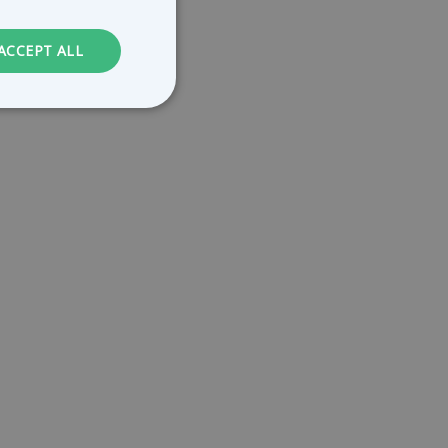
GERMAN
DUTCH
ACCEPT ALL
FRENCH
. The website cannot
le Universal
to Google's more
kie is used to
randomly generated
ed in each page
itor, session and
rts.
service to
ces. It is
banner to work