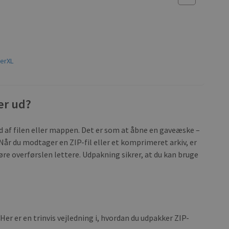
ferXL
ler ud?
ld af filen eller mappen. Det er som at åbne en gaveæske –
. Når du modtager en ZIP-fil eller et komprimeret arkiv, er
øre overførslen lettere. Udpakning sikrer, at du kan bruge
 Her er en trinvis vejledning i, hvordan du udpakker ZIP-