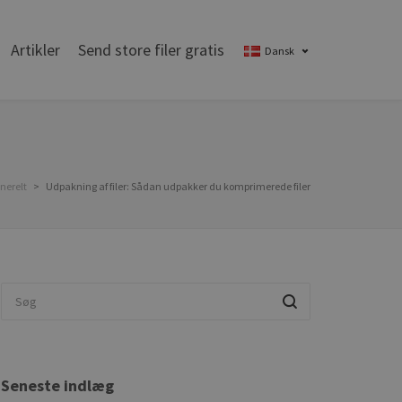
Artikler
Send store filer gratis
Dansk
nerelt
>
Udpakning af filer: Sådan udpakker du komprimerede filer
Seneste indlæg