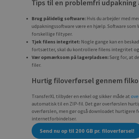
Tips til en problemfri udpakning a
Strictly necessary c
be used properly wit
Brug pålidelig software:
Hvis du arbejder med mer
NAME
udpakningssoftware være en hjælp. Software som Wi
_ga
forskellige filtyper.
Tjek filens integritet:
Nogle gange kan en beskadig
fortsætter, skal du kontrollere filens integritet o
Vær opmærksom på lagerpladsen:
Sørg for, at d
filer.
CookieScriptConse
Hurtig filoverførsel gennem fil
TransferXL tilbyder en enkel og sikker måde at
over
NAME
automatisk til en ZIP-fil. Det gør overførslen hurt
NAME
pll_language
overførslen, men gør også downloadet hurtigere
_ga_BX9T8NP35L
internetforbindelser.
Send nu op til 200 GB pr. filoverførsel!