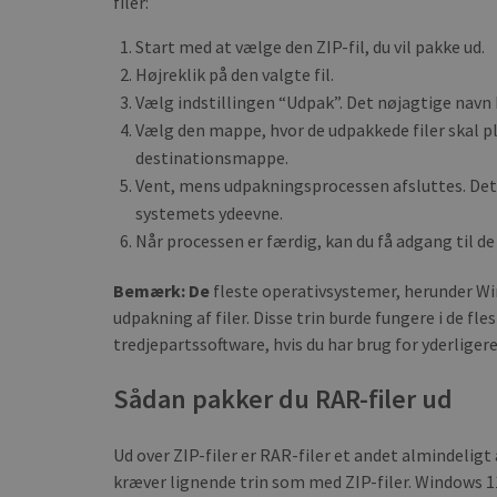
filer:
Start med at vælge den ZIP-fil, du vil pakke ud.
Højreklik på den valgte fil.
Vælg indstillingen “Udpak”. Det nøjagtige navn
Vælg den mappe, hvor de udpakkede filer skal p
destinationsmappe.
Vent, mens udpakningsprocessen afsluttes. Det v
systemets ydeevne.
Når processen er færdig, kan du få adgang til d
Bemærk: De
fleste operativsystemer, herunder Wi
udpakning af filer. Disse trin burde fungere i de fl
tredjepartssoftware, hvis du har brug for yderligere 
Sådan pakker du RAR-filer ud
Ud over ZIP-filer er RAR-filer et andet almindeli
kræver lignende trin som med ZIP-filer. Windows 