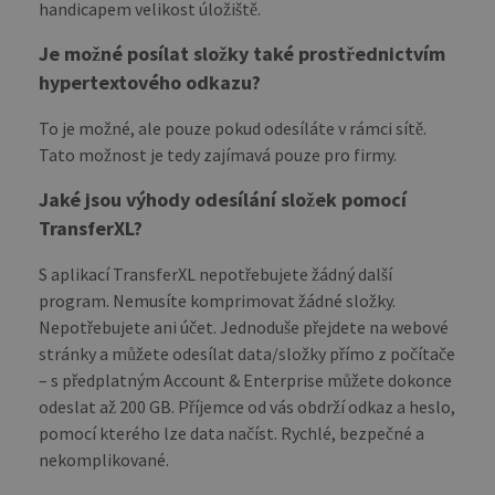
language
handicapem velikost úložiště.
blog.transferxl.com
_ga_BX9T8NP35L
.transferxl.com
1 year 1
This cookie
settings.
month
is used by
Google
Je možné posílat složky také prostřednictvím
Analytics to
persist
hypertextového odkazu?
session state.
To je možné, ale pouze pokud odesíláte v rámci sítě.
Tato možnost je tedy zajímavá pouze pro firmy.
Jaké jsou výhody odesílání složek pomocí
TransferXL?
S aplikací TransferXL nepotřebujete žádný další
program. Nemusíte komprimovat žádné složky.
Nepotřebujete ani účet. Jednoduše přejdete na webové
stránky a můžete odesílat data/složky přímo z počítače
– s předplatným Account & Enterprise můžete dokonce
odeslat až 200 GB. Příjemce od vás obdrží odkaz a heslo,
pomocí kterého lze data načíst. Rychlé, bezpečné a
nekomplikované.