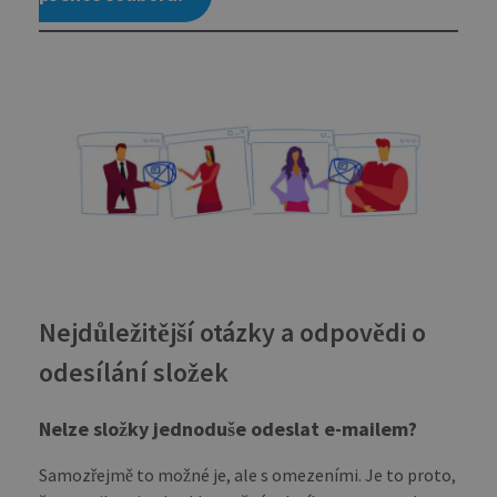
asso
with
Univ
Analy
whic
signi
upda
Goog
mor
com
use
anal
serv
cook
used
dist
uniq
by a
a ra
gen
numb
Nejdůležitější otázky a odpovědi o
clie
ident
odesílání složek
is i
each
requ
site
Nelze složky jednoduše odeslat e-mailem?
to c
visit
sess
Samozřejmě to možné je, ale s omezeními. Je to proto,
cam
data