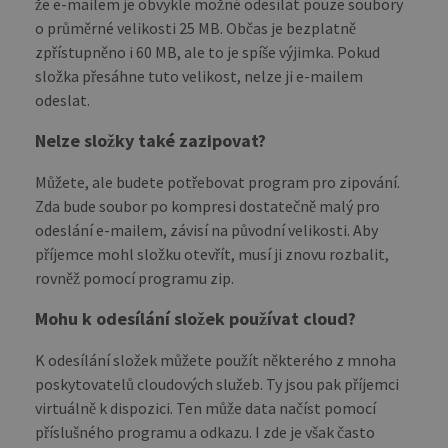
že e-mailem je obvykle možné odesílat pouze soubory
sites
anal
o průměrné velikosti 25 MB. Občas je bezplatně
repo
zpřístupněno i 60 MB, ale to je spíše výjimka. Pokud
CookieScriptConsent
1 month
This
CookieScript
složka přesáhne tuto velikost, nelze ji e-mailem
is u
blog.transferxl.com
Cook
odeslat.
Scri
serv
rem
Nelze složky také zazipovat?
visit
cook
cons
Můžete, ale budete potřebovat program pro zipování.
pref
Zda bude soubor po kompresi dostatečně malý pro
It is
nece
odeslání e-mailem, závisí na původní velikosti. Aby
for 
Scri
příjemce mohl složku otevřít, musí ji znovu rozbalit,
cook
bann
rovněž pomocí programu zip.
wor
prop
Mohu k odesílání složek používat cloud?
K odesílání složek můžete použít některého z mnoha
poskytovatelů cloudových služeb. Ty jsou pak příjemci
PROVIDER /
NAME
EXPIRATION
DESCRIPTIO
virtuálně k dispozici. Ten může data načíst pomocí
DOMAIN
PROVIDER /
NAME
EXPIRATION
DESCRIPTION
DOMAIN
příslušného programu a odkazu. I zde je však často
pll_language
1 year
To store
WP SYNTEX S.? r.l.