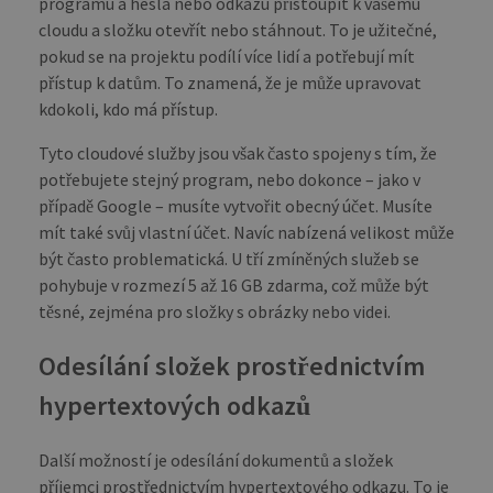
programu a hesla nebo odkazu přistoupit k vašemu
cloudu a složku otevřít nebo stáhnout. To je užitečné,
pokud se na projektu podílí více lidí a potřebují mít
přístup k datům. To znamená, že je může upravovat
kdokoli, kdo má přístup.
Tyto cloudové služby jsou však často spojeny s tím, že
potřebujete stejný program, nebo dokonce – jako v
případě Google – musíte vytvořit obecný účet. Musíte
mít také svůj vlastní účet. Navíc nabízená velikost může
být často problematická. U tří zmíněných služeb se
pohybuje v rozmezí 5 až 16 GB zdarma, což může být
těsné, zejména pro složky s obrázky nebo videi.
Odesílání složek prostřednictvím
hypertextových odkazů
Další možností je odesílání dokumentů a složek
příjemci prostřednictvím hypertextového odkazu. To je