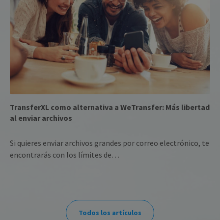
each
requ
site
to c
visit
sess
cam
data
sites
anal
repo
CookieScriptConsent
1 month
This
CookieScript
is u
blog.transferxl.com
Cook
TransferXL como alternativa a WeTransfer: Más libertad
Scri
serv
al enviar archivos
rem
visit
cook
cons
Si quieres enviar archivos grandes por correo electrónico, te
pref
encontrarás con los límites de…
It is
nece
for 
Scri
cook
bann
wor
prop
Todos los artículos