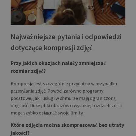
CookieScriptConsent
1 month
This
CookieScript
is u
blog.transferxl.com
Cook
Scri
serv
rem
visit
cook
Najważniejsze pytania i odpowiedzi
cons
pref
It is
dotyczące kompresji zdjęć
nece
for 
Scri
cook
Przy jakich okazjach należy zmniejszać
bann
wor
rozmiar zdjęć?
prop
Kompresja jest szczególnie przydatna w przypadku
przesyłania zdjęć. Powód: zarówno programy
pocztowe, jak i usługi w chmurze mają ograniczoną
PROVIDER /
NAME
EXPIRATION
DESCRIPTIO
objętość. Duże pliki obrazów o wysokiej rozdzielczości
DOMAIN
PROVIDER /
NAME
EXPIRATION
DESCRIPTION
DOMAIN
mogą szybko osiągnąć swoje limity.
pll_language
1 year
To store
WP SYNTEX S.? r.l.
language
blog.transferxl.com
_ga_BX9T8NP35L
.transferxl.com
1 year 1
This cookie
settings.
Które zdjęcia można skompresować bez utraty
month
is used by
Google
jakości?
Analytics to