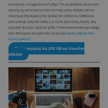
whic
korzystać z oryginalnych zdjęć. Po przesłaniu na serwer
signi
upda
obrazy są automatycznie zmniejszane, dzięki czemu
Goog
mor
można je błyskawicznie wysłać do odbiorcy. Odbiorca
com
potrzebuje jedynie linku i, w razie potrzeby, hasła, aby
use
anal
uzyskać dostęp i pobrać pliki. Podstawowa wersja usługi
serv
cook
jest dostępna bezpłatnie i przesyła
każde zdjęcie bez
used
dist
utraty jakości
.
uniq
by a
Teraz wysyłaj do 200 GB na transfer
a ra
gen
plików!
numb
clie
ident
is i
each
requ
site
to c
visit
sess
cam
data
sites
anal
repo